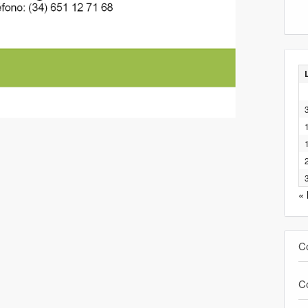
«
C
C